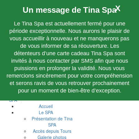
X
Un message de Tina Spa
Offcanvas Icon
Accueil
Le Tina Spa est actuellement fermé pour une
Le SPA
période exceptionnelle. Nous aurons le plaisir de
Présentation de Tina SPA
vous accueillir à nouveau et ne manquerons pas
Accès depuis Tours
de vous informer de sa réouverture. Les
Galerie photos
détenteurs d’une carte cadeau Tina Spa sont
Carte des soins et massages
Prendre un rendez-vous
invités à nous contacter par SMS afin que nous
Nos cartes cadeaux
puissions en prolonger la validité. Nous vous
Mon compte
remercions sincèrement pour votre compréhension
Blog
et serons ravis de vous retrouver prochainement
Contact
pour un moment de bien-être d’exception.
Accueil
Le SPA
Présentation de Tina
SPA
Accès depuis Tours
Galerie photos